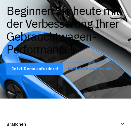
Beginnen Sie heute mit
der Verbesserung Ihrer
Gebrauchtwagen-
Performance!
Jetzt Demo anfordern!
Kontaktieren Sie uns!
Branchen