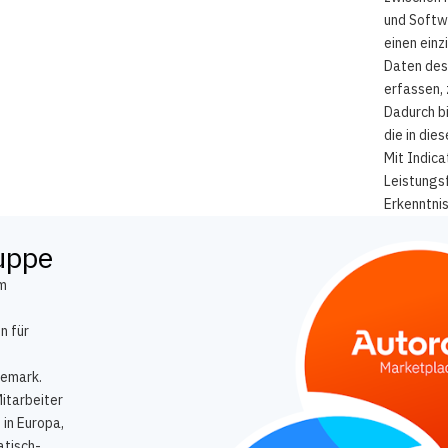
und Softw
einen einz
Daten des
erfassen, 
Dadurch bi
die in die
Mit Indic
Leistungs
Erkenntnis
ruppe
em
n für
nemark.
itarbeiter
 in Europa,
atisch-