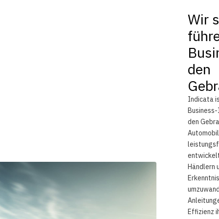
Wir 
führ
Busin
den
Gebr
Indicata i
Business-
den Gebra
Automobil
leistung
entwickelt
Händlern 
Erkenntni
umzuwande
Anleitung
Effizienz