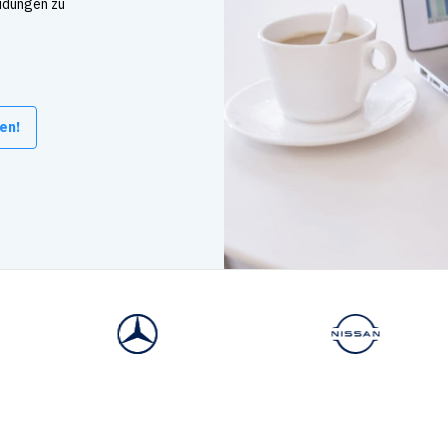
eidungen zu
en!