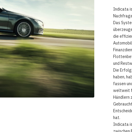
Indicata i
Nachfrage
Das System
überzeuge
die effizi
Automobilh
Finanzdie
Flottenbe
und Restw
Die Erfolg
haben, hab
fassen un
weltweit 
Händlern 
Gebraucht
Entscheidu
hat.
Indicata 
zwischen 