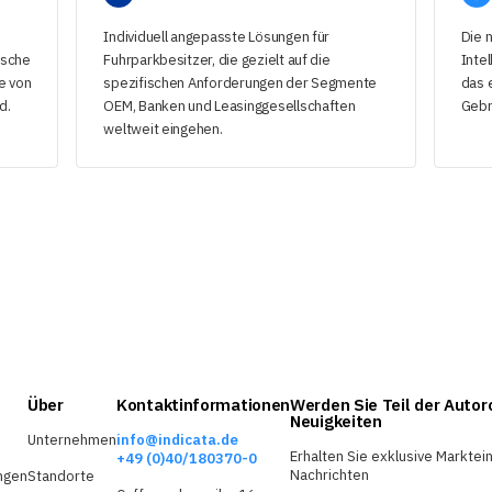
Individuell angepasste Lösungen für
Die 
ische
Fuhrparkbesitzer, die gezielt auf die
Inte
e von
spezifischen Anforderungen der Segmente
das 
d.
OEM, Banken und Leasinggesellschaften
Gebr
weltweit eingehen.
Über
Kontaktinformationen
Werden Sie Teil der Autor
Neuigkeiten
Unternehmen
info@indicata.de
Erhalten Sie exklusive Marktei
+49 (0)40/180370-0
Nachrichten
ngen
Standorte