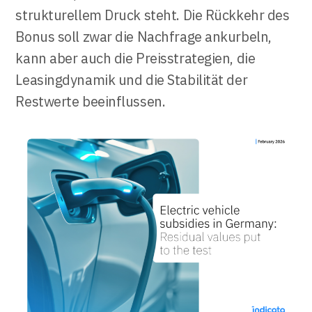
strukturellem Druck steht. Die Rückkehr des
Bonus soll zwar die Nachfrage ankurbeln,
kann aber auch die Preisstrategien, die
Leasingdynamik und die Stabilität der
Restwerte beeinflussen.