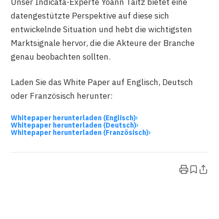
Unser Indicata-Experte Yoann Taitz bietet eine
datengestützte Perspektive auf diese sich
entwickelnde Situation und hebt die wichtigsten
Marktsignale hervor, die die Akteure der Branche
genau beobachten sollten.
Laden Sie das White Paper auf Englisch, Deutsch
oder Französisch herunter:
Whitepaper herunterladen (Englisch)
Whitepaper herunterladen (Deutsch)
Whitepaper herunterladen (Französisch)